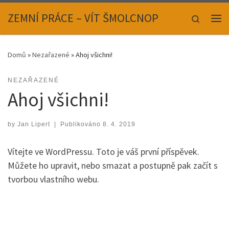
Skip to content
ZEMNÍ PRÁCE – VÍT ŠMOLCNOP
Search
Me
Domů
»
Nezařazené
»
Ahoj všichni!
NEZAŘAZENÉ
Ahoj všichni!
by
Jan Lipert
|
Publikováno
8. 4. 2019
Vítejte ve WordPressu. Toto je váš první příspěvek.
Můžete ho upravit, nebo smazat a postupně pak začít s
tvorbou vlastního webu.